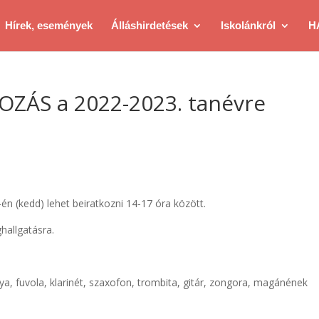
Hírek, események
Álláshirdetések
Iskolánkról
H
OZÁS a 2022-2023. tanévre
-én (kedd) lehet beiratkozni 14-17 óra között.
hallgatásra.
lya, fuvola, klarinét, szaxofon, trombita, gitár, zongora, magánének