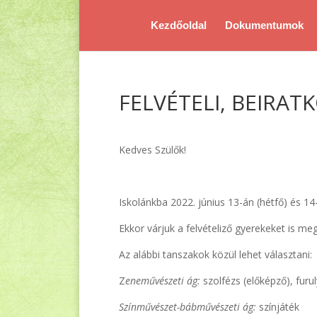
Kezdőoldal
Dokumentumok
FELVÉTELI, BEIRATK
Kedves Szülők!
Iskolánkba 2022. június 13-án (hétfő) és 14
Ekkor várjuk a felvételiző gyerekeket is meg
Az alábbi tanszakok közül lehet választani:
Z
eneművészeti ág:
szolfézs (előképző), furu
Színművészet-bábművészeti ág:
színjáték