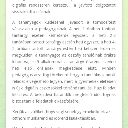
digitális rendszeren keresztül, a javított dolgozatot
visszaküldi a diáknak.
A tananyagok küldésénél javasolt a tömbösítést
választania a pedagógusnak. A heti 1 órában tanított
tantárgy esetén kéthetente egyszer, a heti 2-3
tanórában tartott tantárgy esetén heti egyszer, a heti 4-
5 órában tartott tantárgy estén heti kétszer érdemes
megküldeni a tananyagot az osztály tanulóinak órákra
lebontva, első alkalommal a tantárgy órarend szerinti
heti első órájának megkezdése előtt. Minden
pedagógus arra fog törekedni, hogy a tanulóknak adott
feladat elvégezhető legyen, mert a gyermekek életében
is új a digitális eszközökkel történő tanulás, házi feladat
készítés. A beküldési határidők megfelelő időt fognak
biztosítani a feladatok elkészítésére.
Kérjük a szülőket, hogy segítsenek gyermekeiknek az
otthoni munkarend és időrend kialakításában.