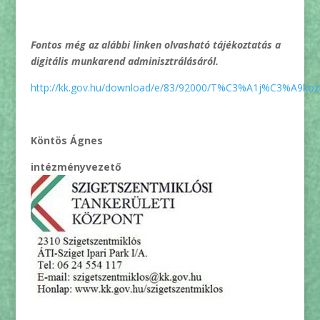
Fontos még az alábbi linken olvasható tájékoztatás a
digitális munkarend adminisztrálásáról.
http://kk.gov.hu/download/e/83/92000/T%C3%A1j%C3%A9
Köntös Ágnes
intézményvezető