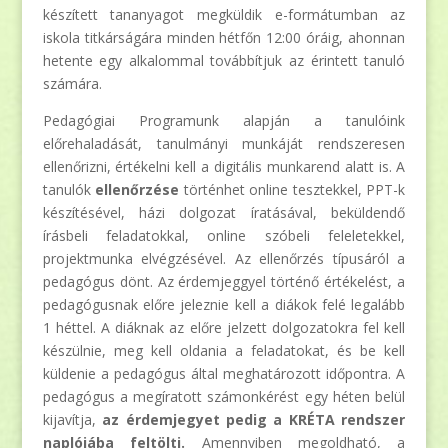
készített tananyagot megküldik e-formátumban az
iskola titkárságára minden hétfőn 12:00 óráig, ahonnan
hetente egy alkalommal továbbítjuk az érintett tanuló
számára.
Pedagógiai Programunk alapján a tanulóink
előrehaladását, tanulmányi munkáját rendszeresen
ellenőrizni, értékelni kell a digitális munkarend alatt is. A
tanulók
ellenőrzése
történhet online tesztekkel, PPT-k
készítésével, házi dolgozat íratásával, beküldendő
írásbeli feladatokkal, online szóbeli feleletekkel,
projektmunka elvégzésével. Az ellenőrzés típusáról a
pedagógus dönt. Az érdemjeggyel történő értékelést, a
pedagógusnak előre jeleznie kell a diákok felé legalább
1 héttel. A diáknak az előre jelzett dolgozatokra fel kell
készülnie, meg kell oldania a feladatokat, és be kell
küldenie a pedagógus által meghatározott időpontra. A
pedagógus a megíratott számonkérést egy héten belül
kijavítja,
az érdemjegyet pedig a KRÉTA rendszer
naplójába feltölti.
Amennyiben megoldható, a