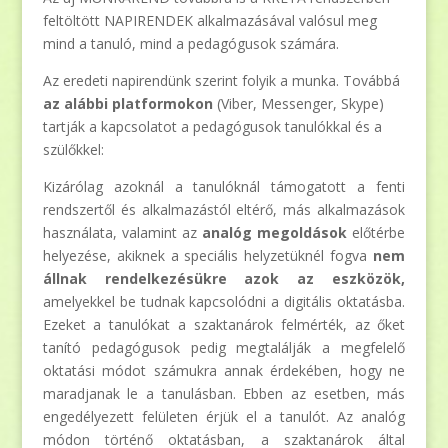
feltöltött NAPIRENDEK alkalmazásával valósul meg
mind a tanuló, mind a pedagógusok számára.
Az eredeti napirendünk szerint folyik a munka. Továbbá
az alábbi platformokon
(Viber, Messenger, Skype)
tartják a kapcsolatot a pedagógusok tanulókkal és a
szülőkkel:
Kizárólag azoknál a tanulóknál támogatott a fenti
rendszertől és alkalmazástól eltérő, más alkalmazások
használata, valamint az
analóg megoldások
előtérbe
helyezése, akiknek a speciális helyzetüknél fogva
nem
állnak rendelkezésükre azok az eszközök,
amelyekkel be tudnak kapcsolódni a digitális oktatásba.
Ezeket a tanulókat a szaktanárok felmérték, az őket
tanító pedagógusok pedig megtalálják a megfelelő
oktatási módot számukra annak érdekében, hogy ne
maradjanak le a tanulásban. Ebben az esetben, más
engedélyezett felületen érjük el a tanulót. Az analóg
módon történő oktatásban, a szaktanárok által