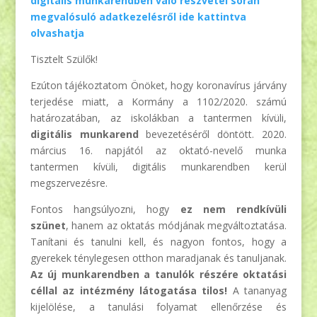
digitális munkarendben való részvétel során
megvalósuló adatkezelésről ide kattintva
olvashatja
Tisztelt Szülők!
Ezúton tájékoztatom Önöket, hogy koronavírus járvány
terjedése miatt, a Kormány a 1102/2020. számú
határozatában, az iskolákban a tantermen kívüli,
digitális munkarend
bevezetéséről döntött. 2020.
március 16. napjától az oktató-nevelő munka
tantermen kívüli, digitális munkarendben kerül
megszervezésre.
Fontos hangsúlyozni, hogy
ez nem rendkívüli
szünet
, hanem az oktatás módjának megváltoztatása.
Tanítani és tanulni kell, és nagyon fontos, hogy a
gyerekek ténylegesen otthon maradjanak és tanuljanak.
Az új munkarendben a tanulók részére oktatási
céllal az intézmény látogatása tilos!
A tananyag
kijelölése, a tanulási folyamat ellenőrzése és