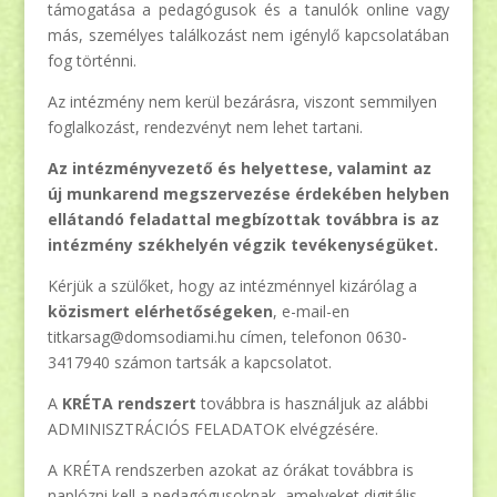
támogatása a pedagógusok és a tanulók online vagy
más, személyes találkozást nem igénylő kapcsolatában
fog történni.
Az intézmény nem kerül bezárásra, viszont semmilyen
foglalkozást, rendezvényt nem lehet tartani.
Az intézményvezető és helyettese, valamint az
új munkarend megszervezése érdekében helyben
ellátandó feladattal megbízottak továbbra is az
intézmény székhelyén végzik tevékenységüket.
Kérjük a szülőket, hogy az intézménnyel kizárólag a
közismert elérhetőségeken
, e-mail-en
titkarsag@domsodiami.hu címen, telefonon 0630-
3417940 számon tartsák a kapcsolatot.
A
KRÉTA rendszert
továbbra is használjuk az alábbi
ADMINISZTRÁCIÓS FELADATOK elvégzésére.
A KRÉTA rendszerben azokat az órákat továbbra is
naplózni kell a pedagógusoknak, amelyeket digitális