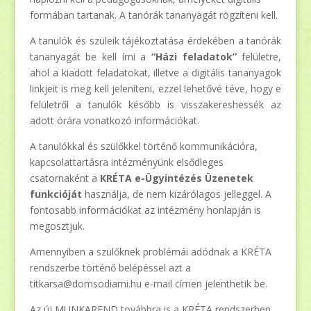
formában tartanak. A tanórák tananyagát rögzíteni kell.
A tanulók és szüleik tájékoztatása érdekében a tanórák
tananyagát be kell írni a
“Házi feladatok”
felületre,
ahol a kiadott feladatokat, illetve a digitális tananyagok
linkjeit is meg kell jeleníteni, ezzel lehetővé téve, hogy e
felületről a tanulók később is visszakereshessék az
adott órára vonatkozó információkat.
A tanulókkal és szülőkkel történő kommunikációra,
kapcsolattartásra intézményünk elsődleges
csatornaként a
KRÉTA e-Ügyintézés Üzenetek
funkcióját
használja, de nem kizárólagos jelleggel. A
fontosabb információkat az intézmény honlapján is
megosztjuk.
Amennyiben a szülőknek problémái adódnak a KRÉTA
rendszerbe történő belépéssel azt a
titkarsa@domsodiami.hu e-mail címen jelenthetik be.
Az új MUNKAREND továbbra is a KRÉTA rendszerben