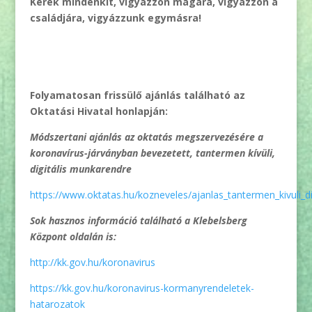
Kérek mindenkit, vigyázzon magára, vigyázzon a
családjára, vigyázzunk egymásra!
Folyamatosan frissülő ajánlás található az
Oktatási Hivatal honlapján:
Módszertani ajánlás az oktatás megszervezésére a
koronavírus-járványban bevezetett, tantermen kívüli,
digitális munkarendre
https://www.oktatas.hu/kozneveles/ajanlas_tantermen_kivuli_d
Sok hasznos információ található a Klebelsberg
Központ oldalán is:
http://kk.gov.hu/koronavirus
https://kk.gov.hu/koronavirus-kormanyrendeletek-
hatarozatok